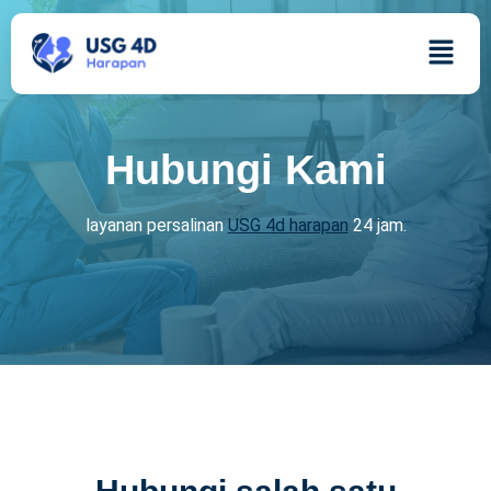
Kontak
Hubungi Kami
layanan persalinan
USG 4d harapan
24 jam.
Hubungi salah satu